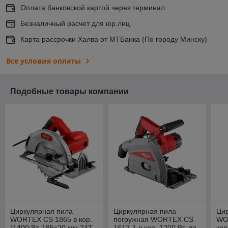
Оплата банковской картой через терминал
Безналичный расчет для юр.лиц
Карта рассрочки Халва от МТБанка (По городу Минску)
Все условия оплаты
Подобные товары компании
Циркулярная пила
Циркулярная пила
Ци
WORTEX CS 1865 в кор.
погружная WORTEX CS
WO
(1400 Вт, 185х20 мм 24Т,
1612-1 в кор. 1200 Вт, до
кор