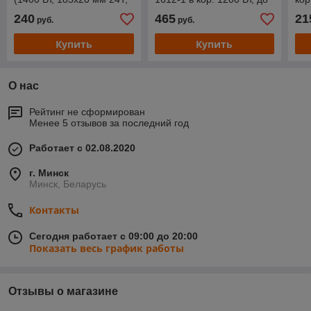
пропил до 65 мм,
59 мм, 6000 об/мин
18Т
240
465
21
руб.
руб.
алюминиевая подошва)
(погружная, 165х20 мм,
ал
5.2
Купить
Купить
О нас
Рейтинг не сформирован
Менее 5 отзывов за последний год
Работает с 02.08.2020
г. Минск
Минск, Беларусь
Контакты
Сегодня работает с 09:00 до 20:00
Показать весь график работы
Отзывы о магазине