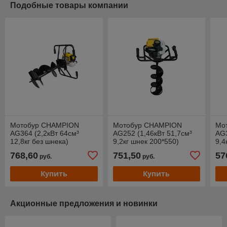
Подобные товары компании
Мотобур CHAMPION
Мотобур CHAMPION
Мо
AG364 (2,2кВт 64см³
AG252 (1,46кВт 51,7см³
AG3
12,8кг без шнека)
9,2кг шнек 200*550)
9,4
768,60
751,50
57
руб.
руб.
Купить
Купить
Акционные предложения и новинки