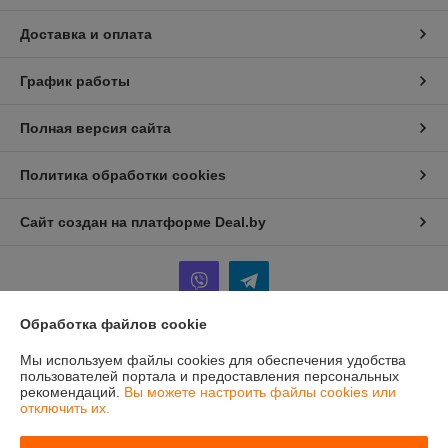
Доставка и оплата
График работы
Полная версия сайта
Политика обработки cookies
Сайт создан на платформе Deal.by
Обработка файлов cookie
Информация для покупателя
Мы используем файлы cookies для обеспечения удобства
пользователей портала и предоставления персональных
Юридическое лицо:
ООО "Реал-Стеел"
рекомендаций.
Вы можете настроить файлы cookies или
г.Минск, ул.Плеханова, дом 52А, ком 3, 220095
отключить их.
Регистрационный номер ЕГР: 193048975