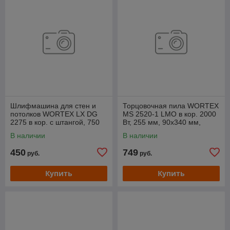
Шлифмашина для стен и
Торцовочная пила WORTEX
потолков WORTEX LX DG
MS 2520-1 LMO в кор. 2000
2275 в кор. с штангой, 750
Вт, 255 мм, 90х340 мм,
Вт, 225 мм, эксц., LED
лазер, новая модель
В наличии
В наличии
450
749
руб.
руб.
Купить
Купить